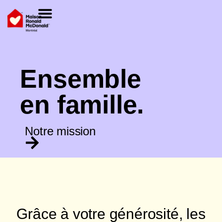
Je donne
Notre Maison
Salle familiale CHU Sainte-Justine
Club repas
Faire un don
Nous joindre
Ensemble
en famille.
Notre mission
Grâce à votre générosité, les