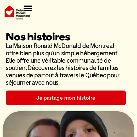
Je donne
Notre Maison
Salle familiale CHU Sainte-Justine
Club repas
Faire un don
Nous joindre
Nos histoires
La Maison Ronald McDonald de Montréal
offre bien plus qu’un simple hébergement.
Elle offre une véritable communauté de
soutien. Découvrez les histoires de familles
venues de partout à travers le Québec pour
séjourner avec nous.
Je partage mon histoire